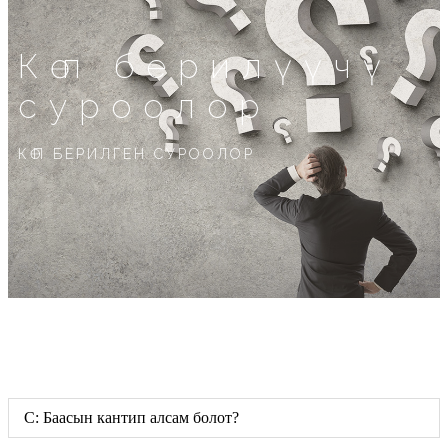
Көп берилүүчү
суроолор
КӨП БЕРИЛГЕН СУРООЛОР
С: Баасын кантип алсам болот?