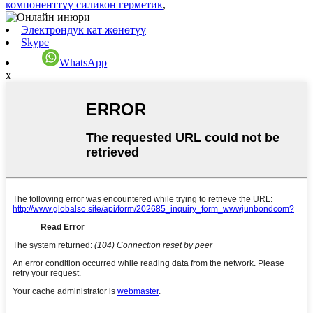
компоненттүү силикон герметик
,
Электрондук кат жөнөтүү
Skype
WhatsApp
x