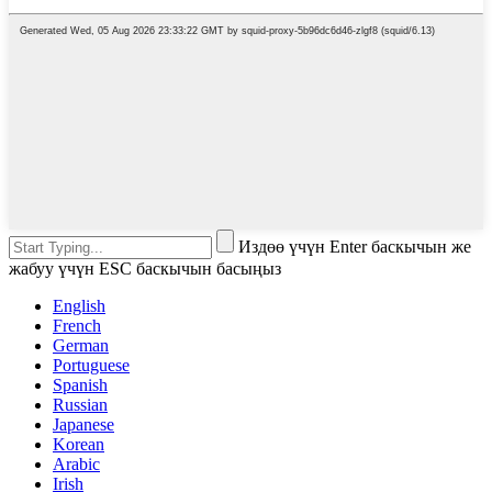
Издөө үчүн Enter баскычын же
жабуу үчүн ESC баскычын басыңыз
English
French
German
Portuguese
Spanish
Russian
Japanese
Korean
Arabic
Irish