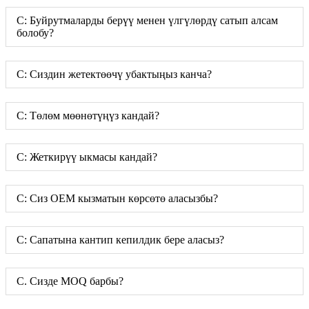
С: Буйрутмаларды берүү менен үлгүлөрдү сатып алсам
болобу?
С: Сиздин жетектөөчү убактыңыз канча?
С: Төлөм мөөнөтүңүз кандай?
С: Жеткирүү ыкмасы кандай?
С: Сиз OEM кызматын көрсөтө аласызбы?
С: Сапатына кантип кепилдик бере аласыз?
С. Сизде MOQ барбы?