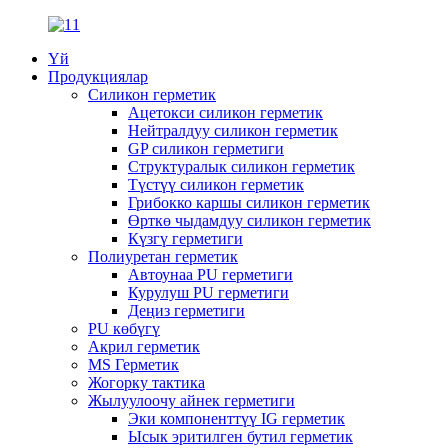
Үй
Продукциялар
Силикон герметик
Ацетокси силикон герметик
Нейтралдуу силикон герметик
GP силикон герметиги
Структуралык силикон герметик
Түстүү силикон герметик
Грибокко каршы силикон герметик
Өрткө чыдамдуу силикон герметик
Күзгү герметиги
Полиуретан герметик
Автоунаа PU герметиги
Курулуш PU герметиги
Деңиз герметиги
PU көбүгү
Акрил герметик
MS Герметик
Жогорку тактика
Жылуулоочу айнек герметиги
Эки компоненттүү IG герметик
Ысык эритилген бутил герметик