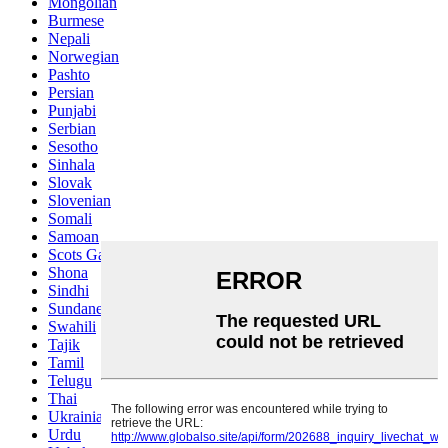
Mongolian
Burmese
Nepali
Norwegian
Pashto
Persian
Punjabi
Serbian
Sesotho
Sinhala
Slovak
Slovenian
Somali
Samoan
Scots Gaelic
Shona
Sindhi
Sundanese
Swahili
Tajik
Tamil
Telugu
Thai
Ukrainian
Urdu