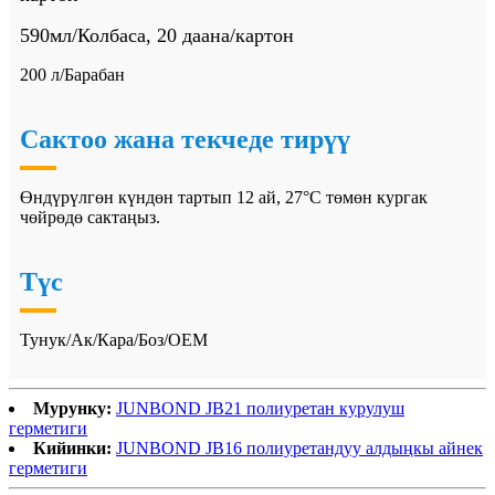
590мл/Колбаса, 20 даана/картон
200 л/Барабан
Сактоо жана текчеде тирүү
Өндүрүлгөн күндөн тартып 12 ай, 27°C төмөн кургак
чөйрөдө сактаңыз.
Түс
Тунук/Ак/Кара/Боз/OEM
Мурунку:
JUNBOND JB21 полиуретан курулуш
герметиги
Кийинки:
JUNBOND JB16 полиуретандуу алдыңкы айнек
герметиги