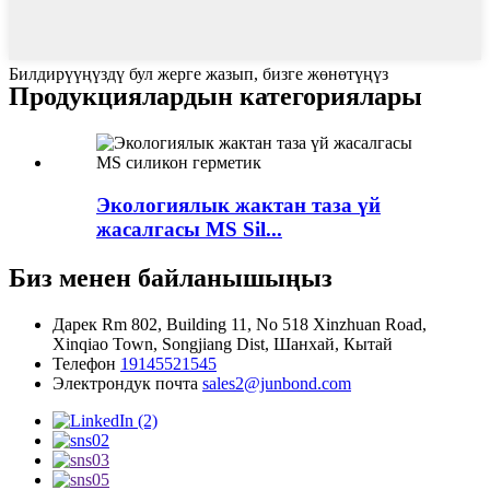
Билдирүүңүздү бул жерге жазып, бизге жөнөтүңүз
Продукциялардын категориялары
Экологиялык жактан таза үй
жасалгасы MS Sil...
Биз менен байланышыңыз
Дарек
Rm 802, Building 11, No 518 Xinzhuan Road,
Xinqiao Town, Songjiang Dist, Шанхай, Кытай
Телефон
19145521545
Электрондук почта
sales2@junbond.com