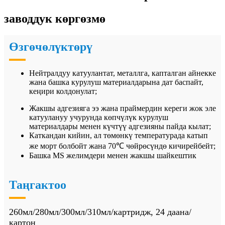
заводдук көргөзмө
Өзгөчөлүктөрү
Нейтралдуу катуулантат, металлга, капталган айнекке
жана башка курулуш материалдарына дат баспайт,
кеңири колдонулат;
Жакшы адгезияга ээ жана праймердин кереги жок эле
катуулануу учурунда көпчүлүк курулуш
материалдары менен күчтүү адгезияны пайда кылат;
Каткандан кийин, ал төмөнкү температурада катып
же морт болбойт жана 70℃ чөйрөсүндө кичирейбейт;
Башка MS желимдери менен жакшы шайкештик
Таңгактоо
260мл/280мл/300мл/310мл/картридж, 24 даана/
картон