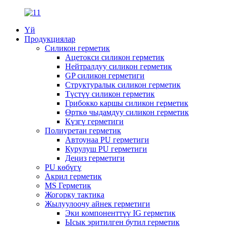
Үй
Продукциялар
Силикон герметик
Ацетокси силикон герметик
Нейтралдуу силикон герметик
GP силикон герметиги
Структуралык силикон герметик
Түстүү силикон герметик
Грибокко каршы силикон герметик
Өрткө чыдамдуу силикон герметик
Күзгү герметиги
Полиуретан герметик
Автоунаа PU герметиги
Курулуш PU герметиги
Деңиз герметиги
PU көбүгү
Акрил герметик
MS Герметик
Жогорку тактика
Жылуулоочу айнек герметиги
Эки компоненттүү IG герметик
Ысык эритилген бутил герметик