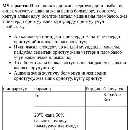
MS герметик
Ички эшиктерди жана терезелерди пломбалоо,
айнек чогултуу, ашкана жана ванна бөлмөлөрүн орнотуу,
көктүн алдын алуу, боёлгон металл машинаны пломбалоо, жез
эшиктерди орнотуу жана күзгүлөрдү орнотуу үчүн
ылайыктуу.
Ар кандай үй ичиндеги эшиктерди жана терезелерди
орнотуу, айнек шкафтарды чогултуу;
Ички жасалгалоодогу ар кандай муундарды, мисалы,
пайдубал сызыгын орнотуу жана четтерин пломбалоо
үчүн жабышчаак пломбалоо;
Таза бөлмө жана башка көктүн жана чаңдын чыгышына
каршы көрүнүштөр;
Ашкана жана жуунучу бөлмөнүн инженердик
орнотуусу, жез эшик орнотуу, күзгү орнотуу
стандарттуу
параметр
бирдик
баалуулук
түс
Кара/Ак/
Боз
23℃ жана 50%
салыштырмалуу
нымдуулук шартында