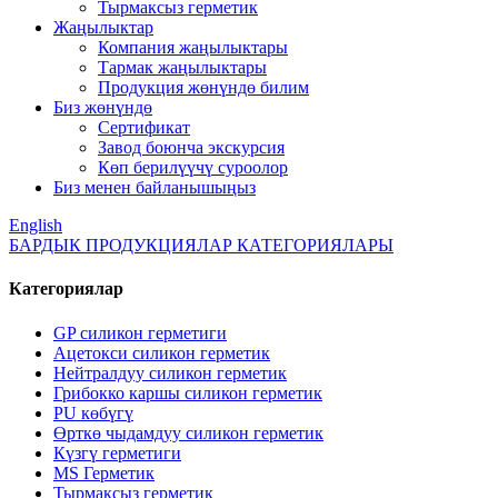
Тырмаксыз герметик
Жаңылыктар
Компания жаңылыктары
Тармак жаңылыктары
Продукция жөнүндө билим
Биз жөнүндө
Сертификат
Завод боюнча экскурсия
Көп берилүүчү суроолор
Биз менен байланышыңыз
English
БАРДЫК ПРОДУКЦИЯЛАР КАТЕГОРИЯЛАРЫ
Категориялар
GP силикон герметиги
Ацетокси силикон герметик
Нейтралдуу силикон герметик
Грибокко каршы силикон герметик
PU көбүгү
Өрткө чыдамдуу силикон герметик
Күзгү герметиги
MS Герметик
Тырмаксыз герметик