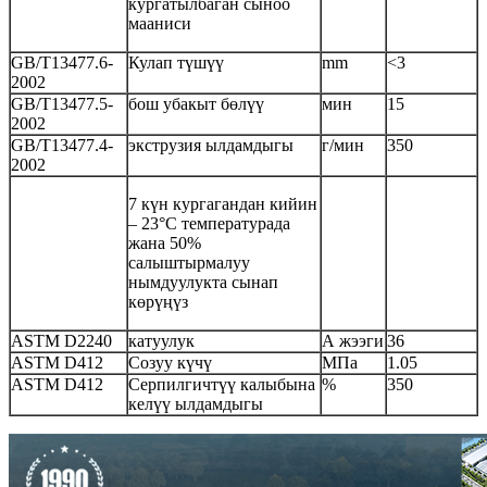
кургатылбаган сыноо
мааниси
GB/T13477.6-
Кулап түшүү
mm
<3
2002
GB/T13477.5-
бош убакыт бөлүү
мин
15
2002
GB/T13477.4-
экструзия ылдамдыгы
г/мин
350
2002
7 күн кургагандан кийин
– 23°C температурада
жана 50%
салыштырмалуу
нымдуулукта сынап
көрүңүз
ASTM D2240
катуулук
А жээги
36
ASTM D412
Созуу күчү
МПа
1.05
ASTM D412
Серпилгичтүү калыбына
%
350
келүү ылдамдыгы