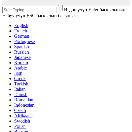
Издөө үчүн Enter баскычын же
жабуу үчүн ESC баскычын басыңыз
English
French
German
Portuguese
Spanish
Russian
Japanese
Korean
Arabic
Irish
Greek
Turkish
Italian
Danish
Romanian
Indonesian
Czech
Afrikaans
Swedish
Polish
Basque