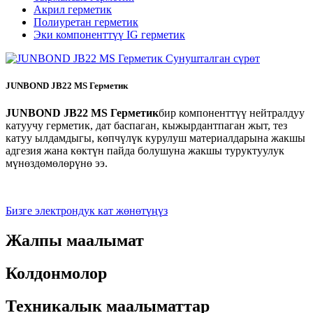
Акрил герметик
Полиуретан герметик
Эки компоненттүү IG герметик
JUNBOND JB22 MS Герметик
JUNBOND JB22 MS Герметик
бир компоненттүү нейтралдуу
катуучу герметик, дат баспаган, кыжырдантпаган жыт, тез
катуу ылдамдыгы, көпчүлүк курулуш материалдарына жакшы
адгезия жана көктүн пайда болушуна жакшы туруктуулук
мүнөздөмөлөрүнө ээ.
Бизге электрондук кат жөнөтүңүз
Жалпы маалымат
Колдонмолор
Техникалык маалыматтар