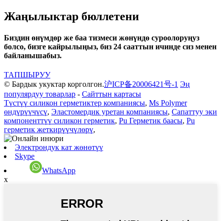
Жаңылыктар бюллетени
Биздин өнүмдөр же баа тизмеси жөнүндө суроолоруңуз
болсо, бизге кайрылыңыз, биз 24 сааттын ичинде сиз менен
байланышабыз.
ТАПШЫРУУ
© Бардык укуктар корголгон.
沪ICP备20006421号-1
Эң
популярдуу товарлар
-
Сайттын картасы
Түстүү силикон герметиктер компаниясы
,
Ms Polymer
өндүрүүчүсү
,
Эластомердик уретан компаниясы
,
Сапаттуу эки
компоненттүү силикон герметик
,
Pu Герметик баасы
,
Pu
герметик жеткирүүчүлөрү
,
Электрондук кат жөнөтүү
Skype
WhatsApp
x